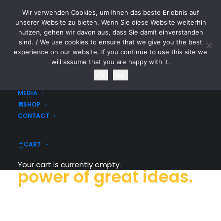
Wir verwenden Cookies, um Ihnen das beste Erlebnis auf
CYTOTOXIN
unserer Website zu bieten. Wenn Sie diese Website weiterhin
nutzen, gehen wir davon aus, dass Sie damit einverstanden
sind. / We use cookies to ensure that we give you the best
HOME
experience on our website. If you continue to use this site we
NEWS
will assume that you are happy with it.
TOURDATES
Ok
No
BAND
MEDIA
SHOP
CONTACT
We're a
design
studio
CART
that believe in the
Your cart is currently empty.
power of
great ideas
.