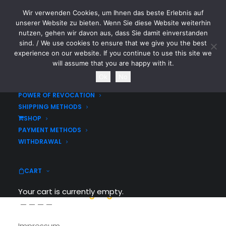
Wir verwenden Cookies, um Ihnen das beste Erlebnis auf
CYTOTOXIN
unserer Website zu bieten. Wenn Sie diese Website weiterhin
nutzen, gehen wir davon aus, dass Sie damit einverstanden
sind. / We use cookies to ensure that we give you the best
HOME
experience on our website. If you continue to use this site we
LEGAL DISCLOSURE / IMPRINT
will assume that you are happy with it.
Legal Disclosure
DATA SECURITY STATEMENT
Ok
No
Home
Legal Disclosure
TERMS & CONDITIONS
POWER OF REVOCATION
SHIPPING METHODS
SHOP
PAYMENT METHODS
WITHDRAWAL
Legal Disclosure
CART
The regularity framework is carried out in
Your cart is currently empty.
the national language of the head office.
— — — —
Impressum