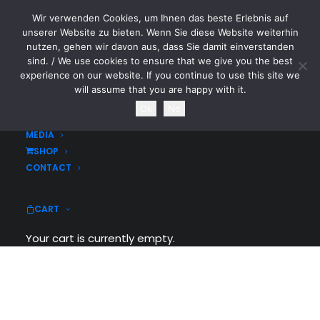
Wir verwenden Cookies, um Ihnen das beste Erlebnis auf
CYTOTOXIN
unserer Website zu bieten. Wenn Sie diese Website weiterhin
nutzen, gehen wir davon aus, dass Sie damit einverstanden
sind. / We use cookies to ensure that we give you the best
HOME
experience on our website. If you continue to use this site we
NEWS
will assume that you are happy with it.
Shop Default
TOURDATES
Ok
No
Home
Shop
Shop
Shop Default
BAND
MEDIA
SHOP
CONTACT
CART
Your cart is currently empty.