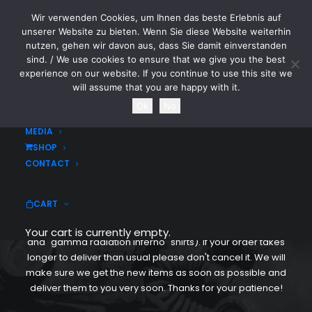
Wir verwenden Cookies, um Ihnen das beste Erlebnis auf
CYTOTOXIN
unserer Website zu bieten. Wenn Sie diese Website weiterhin
nutzen, gehen wir davon aus, dass Sie damit einverstanden
sind. / We use cookies to ensure that we give you the best
HOME
experience on our website. If you continue to use this site we
NEWS
will assume that you are happy with it.
TOURDATES
Ok
No
CYTOTOXIN SHOP
BAND
MEDIA
SHOP
CONTACT
☢ BRUTAL MERCH ☢
CART
We are overwhelmed by the feedback and incoming
orders. We will have to restock some items (mainly shorts
Your cart is currently empty.
and "gamma radiation inferno" shirts). If your order takes
longer to deliver than usual please don't cancel it. We will
make sure we get the new items as soon as possible and
deliver them to you very soon. Thanks for your patience!